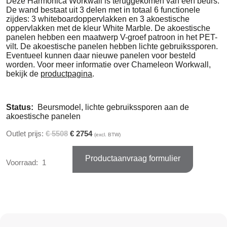
Deze Harmonica Workwall is teruggekomen van een beurs.
De wand bestaat uit 3 delen met in totaal 6 functionele
zijdes: 3 whiteboardoppervlakken en 3 akoestische
oppervlakken met de kleur White Marble. De akoestische
panelen hebben een maatwerp V-groef patroon in het PET-
vilt. De akoestische panelen hebben lichte gebruikssporen.
Eventueel kunnen daar nieuwe panelen voor besteld
worden. Voor meer informatie over Chameleon Workwall,
bekijk de
productpagina
.
Status:
Beursmodel, lichte gebruikssporen aan de
akoestische panelen
Outlet prijs:
€ 5508
€ 2754
(excl. BTW)
Productaanvraag formulier
Voorraad:
1