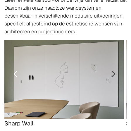
Geen enkele kantoor- of onderwijsruimte is hetzelfde.
Daarom zijn onze naadloze wandsystemen
beschikbaar in verschillende modulaire uitvoeringen,
specifiek afgestemd op de esthetische wensen van
architecten en projectinrichters:
Sharp Wall
S