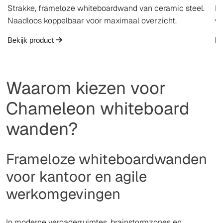
Strakke, frameloze whiteboardwand van ceramic steel.
Fr
Naadloos koppelbaar voor maximaal overzicht.
wa
Bekijk product
Be
Waarom kiezen voor
Chameleon whiteboard
wanden?
Frameloze whiteboardwanden
voor kantoor en agile
werkomgevingen
In moderne vergaderruimtes, brainstormzones en