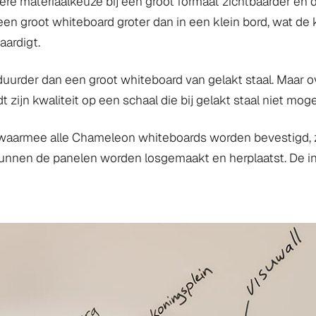
ere materiaalkeuze bij een groot formaat zichtbaarder en d
een groot whiteboard groter dan in een klein bord, wat de k
aardigt.
duurder dan een groot whiteboard van gelakt staal. Maar o
zijn kwaliteit op een schaal die bij gelakt staal niet mogel
aarmee alle Chameleon whiteboards worden bevestigd, zi
unnen de panelen worden losgemaakt en herplaatst. De inve