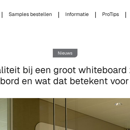
|
|
|
|
Samples bestellen
Informatie
ProTips
Nieuws
teit bij een groot whiteboard z
 bord en wat dat betekent voo