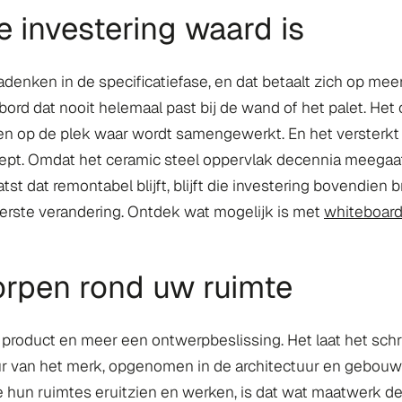
investering waard is
enken in de specificatiefase, en dat betaalt zich op mee
rd dat nooit helemaal past bij de wand of het palet. Het
 en op de plek waar wordt samengewerkt. En het versterkt 
ncept. Omdat het ceramic steel oppervlak decennia meega
dat remontabel blijft, blijft die investering bovendien br
eerste verandering. Ontdek wat mogelijk is met
whiteboard
orpen rond uw ruimte
roduct en meer een ontwerpbeslissing. Het laat het schrij
r van het merk, opgenomen in de architectuur en gebouwd o
e hun ruimtes eruitzien en werken, is dat wat maatwerk d