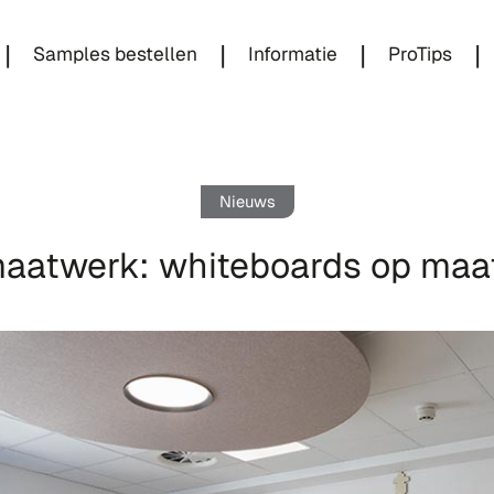
|
|
|
|
Samples bestellen
Informatie
ProTips
Nieuws
aatwerk: whiteboards op maat