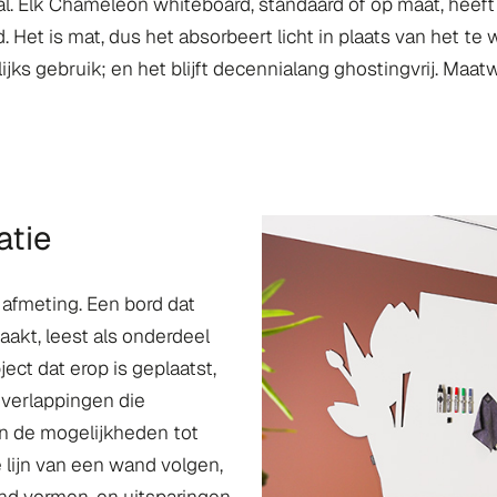
iaal. Elk Chameleon whiteboard, standaard of op maat, hee
. Het is mat, dus het absorbeert licht in plaats van het te
lijks gebruik; en het blijft decennialang ghostingvrij. Maa
atie
afmeting. Een bord dat
akt, leest als onderdeel
ject dat erop is geplaatst,
overlappingen die
n de mogelijkheden tot
 lijn van een wand volgen,