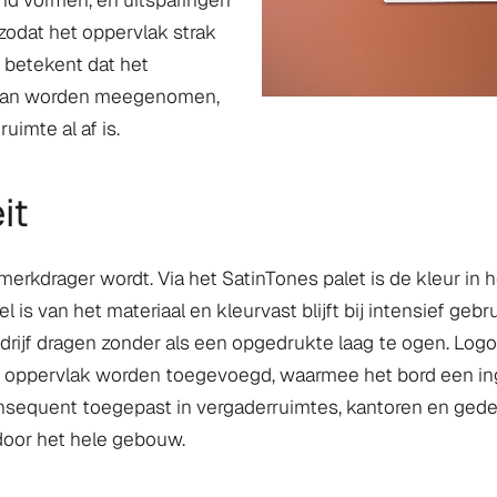
nd vormen, en uitsparingen
zodat het oppervlak strak
r betekent dat het
pt kan worden meegenomen,
uimte al af is.
it
rkdrager wordt. Via het SatinTones palet is de kleur in h
 is van het materiaal en kleurvast blijft bij intensief geb
edrijf dragen zonder als een opgedrukte laag te ogen. Log
et oppervlak worden toegevoegd, waarmee het bord een ing
 Consequent toegepast in vergaderruimtes, kantoren en gede
door het hele gebouw.