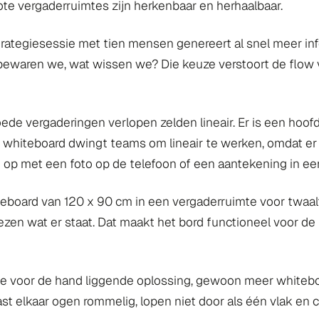
te vergaderruimtes zijn herkenbaar en herhaalbaar.
rategiesessie met tien mensen genereert al snel meer in
ewaren we, wat wissen we? Die keuze verstoort de flow va
de vergaderingen verlopen zelden lineair. Er is een hoofdli
s whiteboard dwingt teams om lineair te werken, omdat er 
t op met een foto op de telefoon of een aantekening in een
board van 120 x 90 cm in een vergaderruimte voor twaalf 
en wat er staat. Dat maakt het bord functioneel voor de
e voor de hand liggende oplossing, gewoon meer whiteboa
st elkaar ogen rommelig, lopen niet door als één vlak en 