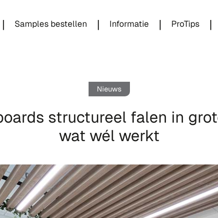
|
|
|
|
Samples bestellen
Informatie
ProTips
Nieuws
ards structureel falen in gro
wat wél werkt