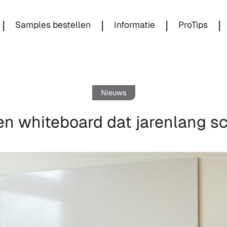
|
|
|
|
Samples bestellen
Informatie
ProTips
Nieuws
en whiteboard dat jarenlang s