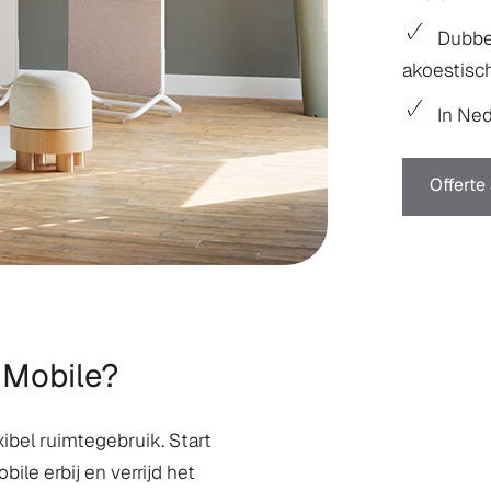
Dubbel
akoestisc
In Ne
Offerte
Mobile?
exibel ruimtegebruik. Start
e erbij en verrijd het