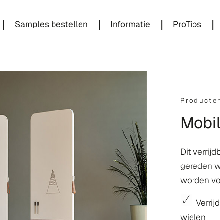
|
|
|
|
Samples bestellen
Informatie
ProTips
Producte
Mobi
Dit verrij
gereden w
worden voo
Verrij
wielen