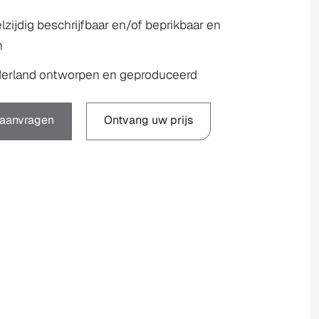
zijdig beschrijfbaar en/of beprikbaar en
h
derland ontworpen en geproduceerd
 aanvragen
Ontvang uw prijs