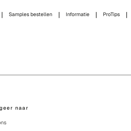
|
|
|
|
Samples bestellen
Informatie
ProTips
geer naar
ons