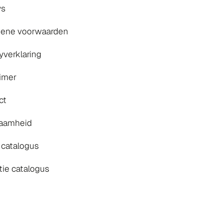
ws
ene voorwaarden
yverklaring
aimer
ct
aamheid
 catalogus
tie catalogus