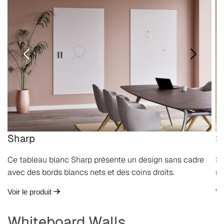
Sharp
S
Ce tableau blanc Sharp présente un design sans cadre
Sh
avec des bords blancs nets et des coins droits.
ma
Voir le produit
Vo
Whiteboard Walls