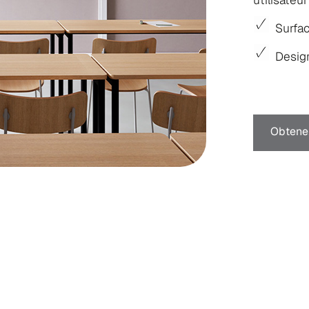
Surfac
Design
Obtenez