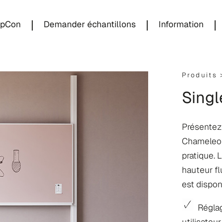
|
|
|
 pCon
Demander échantillons
Information
Produits
Sing
Présentez 
Chameleon 
pratique. 
hauteur fl
est dispon
Réglag
utilisateur