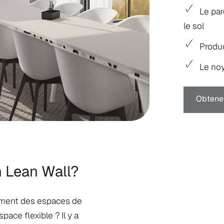
Le pa
le sol
Produ
Le noy
Obtenez
 Lean Wall?
rement des espaces de
ace flexible ? Il y a