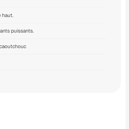
 haut.
mants puissants.
 caoutchouc