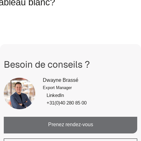
tableau blanc?
Besoin de conseils ?
Dwayne Brassé
Export Manager
LinkedIn
+31(0)40 280 85 00
Prenez rendez-vous