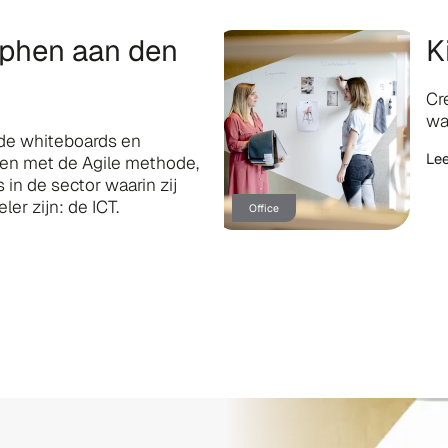
lphen aan den
K
Cr
wa
 de whiteboards en
Le
n met de Agile methode,
 in de sector waarin zij
ler zijn: de ICT.
Office