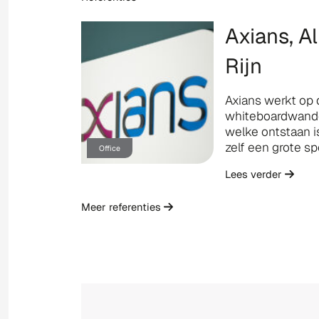
Axians, A
Rijn
Axians werkt op
whiteboardwande
welke ontstaan is
zelf een grote spe
Office
Lees verder
Meer referenties