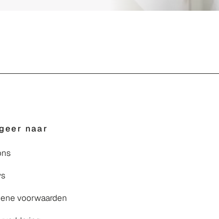
geer naar
ons
ws
ene voorwaarden