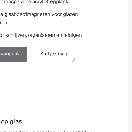
f transparante acryl aflegplank
ge glasboardmagneten voor glazen
ken
or schrijven, organiseren en reinigen
ntvangen?
Stel je vraag
 op glas