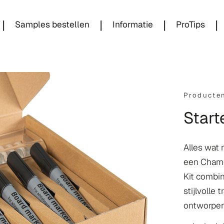
|
|
|
|
Samples bestellen
Informatie
ProTips
Producte
Start
Alles wat 
een Chame
Kit combi
stijlvolle 
ontworpen 