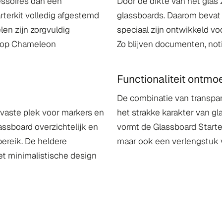
essoires dan een
Door de dikte van het glas
rterkit volledig afgestemd
glassboards. Daarom bevat
len zijn zorgvuldig
speciaal zijn ontwikkeld vo
n op Chameleon
Zo blijven documenten, noti
Functionaliteit ontmo
De combinatie van transpar
 vaste plek voor markers en
het strakke karakter van gla
lassboard overzichtelijk en
vormt de Glassboard Starter
bereik. De heldere
maar ook een verlengstuk v
 het minimalistische design