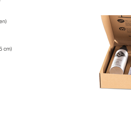
r
en)
5 cm)