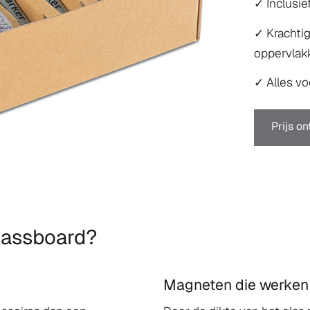
✓ Inclusie
✓ Krachti
oppervlak
✓ Alles vo
Prijs o
lassboard?
Magneten die werken