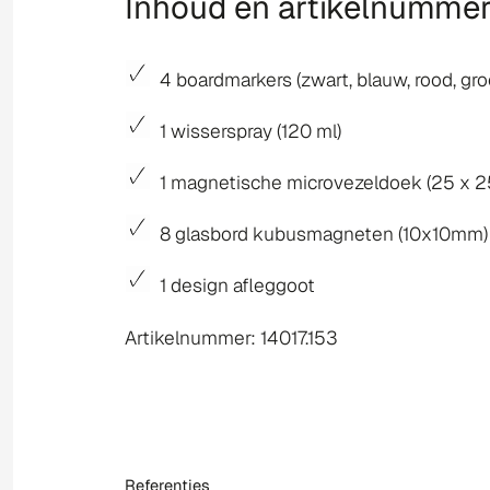
Inhoud en artikelnumme
4 boardmarkers (zwart, blauw, rood, gro
1 wisserspray (120 ml)
1 magnetische microvezeldoek (25 x 2
8 glasbord kubusmagneten (10x10mm)
1 design afleggoot
Artikelnummer: 14017.153
Referenties