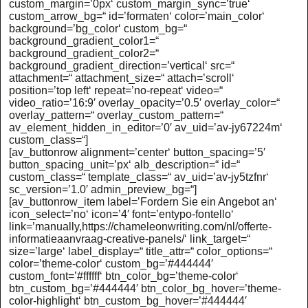
custom_margin=’0px‘ custom_margin_sync=’true‘
custom_arrow_bg=“ id=’formaten‘ color=’main_color‘
background=’bg_color‘ custom_bg=“
background_gradient_color1=“
background_gradient_color2=“
background_gradient_direction=’vertical‘ src=“
attachment=“ attachment_size=“ attach=’scroll‘
position=’top left‘ repeat=’no-repeat‘ video=“
video_ratio=’16:9′ overlay_opacity=’0.5′ overlay_color=“
overlay_pattern=“ overlay_custom_pattern=“
av_element_hidden_in_editor=’0′ av_uid=’av-jy67224m‘
custom_class=“]
[av_buttonrow alignment=’center‘ button_spacing=’5′
button_spacing_unit=’px‘ alb_description=“ id=“
custom_class=“ template_class=“ av_uid=’av-jy5tzfnr‘
sc_version=’1.0′ admin_preview_bg=“]
[av_buttonrow_item label=’Fordern Sie ein Angebot an‘
icon_select=’no‘ icon=’4′ font=’entypo-fontello‘
link=’manually,https://chameleonwriting.com/nl/offerte-
informatieaanvraag-creative-panels/‘ link_target=“
size=’large‘ label_display=“ title_attr=“ color_options=“
color=’theme-color‘ custom_bg=’#444444′
custom_font=’#ffffff‘ btn_color_bg=’theme-color‘
btn_custom_bg=’#444444′ btn_color_bg_hover=’theme-
color-highlight‘ btn_custom_bg_hover=’#444444′