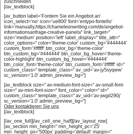
zuschneiden
[/av_textblock]
[av_button label=’Fordern Sie ein Angebot an‘
icon_select=’no‘ icon=’ue800′ font=’entypo-fontello‘
link=’manually,https://chameleonwriting.com/de/angebot-
informationsanfrage-creative-panels/‘ link_target=“
size=’medium‘ position=’left‘ label_display=“ title_attr=“
color_options=“ color=’theme-color‘ custom_bg=’#444444′
custom_font=’#ffffff‘ btn_color_bg=’theme-color‘
btn_custom_bg=’#444444′ btn_color_bg_hover=’theme-
color-highlight‘ btn_custom_bg_hover=’#444444′
btn_color_font=’theme-color‘ btn_custom_font=’#ffffff‘ id=“
custom_class=“ template_class=“ av_uid=’av-jy5syqww‘
sc_version=’1.0′ admin_preview_bg=“]
[av_textblock size=“ av-medium-font-size=“ av-small-font-
size=“ av-mini-font-size=“ font_color=“ color=“ id=“
custom_class=“ template_class=“ av_uid=’av-jwgd290j‘
sc_version=’1.0′ admin_preview_bg=“]
Oder kontaktieren Sie uns
[/av_textblock]
[/av_one_full][/av_cell_one_half][/av_layout_row]
[av_section min_height=“ min_height_pc=’25‘
min_height_px=’500px‘ padding=’default‘ margin=“