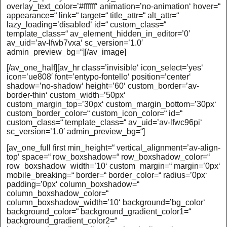
overlay_text_color=’#ffffff‘ animation=’no-animation‘ hover=“
appearance=“ link=“ target=“ title_attr=“ alt_attr=“
lazy_loading=’disabled‘ id=“ custom_class=“
template_class=“ av_element_hidden_in_editor=’0′
av_uid=’av-lfwb7vxa‘ sc_version=’1.0′
admin_preview_bg=“][/av_image]
[/av_one_half][av_hr class=’invisible‘ icon_select=’yes‘
icon=’ue808′ font=’entypo-fontello‘ position=’center‘
shadow=’no-shadow‘ height=’60‘ custom_border=’av-
border-thin‘ custom_width=’50px‘
custom_margin_top=’30px‘ custom_margin_bottom=’30px‘
custom_border_color=“ custom_icon_color=“ id=“
custom_class=“ template_class=“ av_uid=’av-lfwc96pi‘
sc_version=’1.0′ admin_preview_bg=“]
[av_one_full first min_height=“ vertical_alignment=’av-align-
top‘ space=“ row_boxshadow=“ row_boxshadow_color=“
row_boxshadow_width=’10‘ custom_margin=“ margin=’0px‘
mobile_breaking=“ border=“ border_color=“ radius=’0px‘
padding=’0px‘ column_boxshadow=“
column_boxshadow_color=“
column_boxshadow_width=’10‘ background=’bg_color‘
background_color=“ background_gradient_color1=“
background_gradient_color2=“