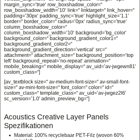
margin_sync=’true‘ row_boxshadow_color=“
row_boxshadow_width=’10‘ link=“ linktarget=“ link_hover=“
padding=’30px‘ padding_sync=’true‘ highlight_size=’1.1′
border=“ border_color=“ radius=’0px‘ radius_sync=’true‘
column_boxshadow_color=“
column_boxshadow_width=’10‘ background=’bg_color‘
background_color=“ background_gradient_color1=“
background_gradient_color2=“
background_gradient_direction=’vertical‘ src=“
attachment=“ attachment_size=“ background_position=’top
left‘ background_repeat=’no-repeat‘ animation=“
mobile_breaking=“ mobile_display=“ av_uid=’av-jwgewn81′
custom_class=“]
[av_textblock size=“ av-medium-font-size=“ av-small-font-
size=“ av-mini-font-size=“ font_color=“ color=“ id=“
custom_class=“ template_class=“ av_uid=’av-jwgez2l6′
sc_version=’1.0′ admin_preview_bg=“]
Acoustics Creative Layer Panels
Spezifikationen
Material: 100% recyclebaar PET-Filz (wovon 60%