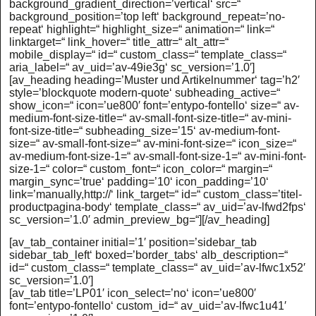
background_gradient_direction=’vertical‘ src=“
background_position=’top left‘ background_repeat=’no-
repeat‘ highlight=“ highlight_size=“ animation=“ link=“
linktarget=“ link_hover=“ title_attr=“ alt_attr=“
mobile_display=“ id=“ custom_class=“ template_class=“
aria_label=“ av_uid=’av-49ie3g‘ sc_version=’1.0′]
[av_heading heading=’Muster und Artikelnummer‘ tag=’h2′
style=’blockquote modern-quote‘ subheading_active=“
show_icon=“ icon=’ue800′ font=’entypo-fontello‘ size=“ av-
medium-font-size-title=“ av-small-font-size-title=“ av-mini-
font-size-title=“ subheading_size=’15‘ av-medium-font-
size=“ av-small-font-size=“ av-mini-font-size=“ icon_size=“
av-medium-font-size-1=“ av-small-font-size-1=“ av-mini-font-
size-1=“ color=“ custom_font=“ icon_color=“ margin=“
margin_sync=’true‘ padding=’10‘ icon_padding=’10‘
link=’manually,http://‘ link_target=“ id=“ custom_class=’titel-
productpagina-body‘ template_class=“ av_uid=’av-lfwd2fps‘
sc_version=’1.0′ admin_preview_bg=“][/av_heading]
[av_tab_container initial=’1′ position=’sidebar_tab
sidebar_tab_left‘ boxed=’border_tabs‘ alb_description=“
id=“ custom_class=“ template_class=“ av_uid=’av-lfwc1x52′
sc_version=’1.0′]
[av_tab title=’LP01′ icon_select=’no‘ icon=’ue800′
font=’entypo-fontello‘ custom_id=“ av_uid=’av-lfwc1u41′