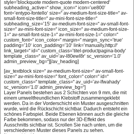
style=’blockquote modern-quote modern-centered‘
subheading_active=“ show_icon=“ icon=’ue800′
font=’entypo-fontello‘ size=“ av-medium-font-size-title=“ av-
small-font-size-title=“ av-mini-font-size-title=“
subheading_size=’15‘ av-medium-font-size=“ av-small-font-
size=“ av-mini-font-size=“ icon_size=“ av-medium-font-size-
1=“ av-small-font-size-1=“ av-mini-font-size-1=“ color=“
custom_font=“ icon_color=“ margin=“ margin_sync=’true‘
padding=’10‘ icon_padding=’10‘ link=’manually,http://‘
link_target=“ id=“ custom_class=’titel-productpagina-body‘
template_class=“ av_uid=’av-l80ewl8r‘ sc_version=’1.0′
admin_preview_bg=“][/av_heading]
[av_textblock size=“ av-medium-font-size=“ av-small-font-
size=“ av-mini-font-size=“ font_color=“ color=“ id=“
custom_class=“ template_class=“ av_uid=’av-lfwahady‘
sc_version=’1.0′ admin_preview_bg=“]
Layer Panels bestehen aus 2 Schichten von 9 mm, die mit
einem umweltfreundlichen Klebstoff zusammengeklebt
werden. Da in der Vorderschicht ein Muster ausgeschnitten
wurde, wird die Rückschicht sichtbar. Dadurch entsteht ein
schönes Farbspiel. Beide Ebenen können auch die gleiche
Farbe bekommen, sodass nur der 3D-Effekt des
Ausschnitts sichtbar ist. Scrollen Sie nach unten, um die
verschiedenen Muster dieses Panels zu sehen.