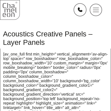
Acoustics Creative Panels –
Layer Panels
[av_one_full first min_height=“ vertical_alignment=’av-align-
top‘ space=“ row_boxshadow=“ row_boxshadow_color=“
row_boxshadow_width=’10‘ custom_margin=“ margin=’0px‘
mobile_breaking=“ border=“ border_color=“ radius=’0px‘
padding=’0px‘ column_boxshadow=“
column_boxshadow_color=“
column_boxshadow_width=’10‘ background=’bg_color‘
background_color=“ background_gradient_color1=“
background_gradient_color2=“
background_gradient_direction=’vertical‘ src=“
background_position=’top left‘ background_repeat=’no-
repeat‘ highlight=“ highlight_size=“ animation=“ link=“
linktarget=“ link_hover=“ title_attr=“ alt_attr=“