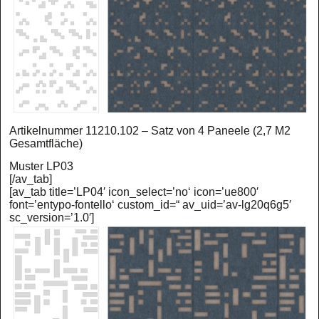
Artikelnummer 11210.102 – Satz von 4 Paneele (2,7 M2
Gesamtfläche)
Muster LP03
[/av_tab]
[av_tab title=’LP04′ icon_select=’no‘ icon=’ue800′
font=’entypo-fontello‘ custom_id=“ av_uid=’av-lg20q6g5′
sc_version=’1.0′]