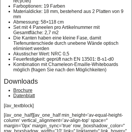
recyclet)
Farboptionen: 19 Farben
Materialdicke: 18 mm, bestehend aus 2 Platten von 9
mm
Abmessung: 58×118 cm
Set mit 4 Paneelen pro Artikelnummer mit
Gesamtfläche: 2,7 m2
Die Kanten haben eine kleine Fase, damit
Tiefenunterschiede durch unebene Wände optisch
eliminiert werden
Akustischer Wert: NRC 0,5
Feuerfestigkeit: geprüft nach EN 13501: B-s1-d0
Kombination mit Chameleon-Emaille-Whiteboards
möglich (fragen Sie nach den Möglichkeiten)
Downloads
Brochure
Datenblatt
[/av_textblock]
[/av_one_half][av_one_half min_height=’av-equal-height-
column‘ vertical_alignment=’av-align-top‘ space=“
margin=’0px‘ margin_sync=’true‘ row_boxshadow_color=“
row_boxshadow_width=’10‘ link=“ linktarget=“ link_hover=“