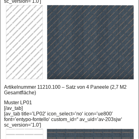
sc_version=’1.0′]
Artikelnummer 11210.100 – Satz von 4 Paneele (2,7 M2
Gesamtfläche)
Muster LP01
[/av_tab]
[av_tab title=’LP02′ icon_select=’no‘ icon=’ue800′
font=’entypo-fontello‘ custom_id=“ av_uid=’av-203sjw‘
sc_version=’1.0′]