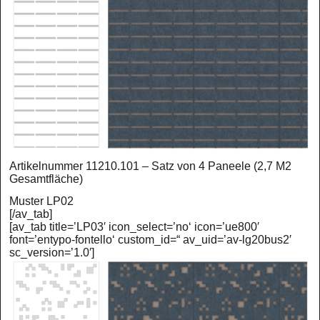
Artikelnummer 11210.101 – Satz von 4 Paneele (2,7 M2
Gesamtfläche)
Muster LP02
[/av_tab]
[av_tab title=’LP03′ icon_select=’no‘ icon=’ue800′
font=’entypo-fontello‘ custom_id=“ av_uid=’av-lg20bus2′
sc_version=’1.0′]