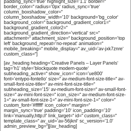
padding_sync=’true‘ highlight_size=’1.1′ border=“
border_color=“ radius=’0px‘ radius_sync=’true‘
column_boxshadow_color=“
column_boxshadow_width=’10‘ background=’bg_color‘
background_color=“ background_gradient_color1=“
background_gradient_color2=“
background_gradient_direction=’vertical‘ src=“
attachment=“ attachment_size=“ background_position=’top
left‘ background_repeat=’no-repeat‘ animation=“
mobile_breaking=“ mobile_display=“ av_uid=’av-jxk7znre‘
custom_class=“]
[av_heading heading=’Creative Panels – Layer Panels‘
tag=’h1′ style=’blockquote modern-quote‘
subheading_active=“ show_icon=“ icon=’ue800′
font=’entypo-fontello‘ size=“ av-medium-font-size-title=“ av-
small-font-size-title=“ av-mini-font-size-title=“
subheading_size=’15‘ av-medium-font-size=“ av-small-font-
size=“ av-mini-font-size=“ icon_size=“ av-medium-font-size-
1=“ av-small-font-size-1=“ av-mini-font-size-1=“ color=“
custom_font=’#ffffff‘ icon_color=“ margin=“
margin_sync=’true‘ padding=’10‘ icon_padding=’10‘
link=’manually,http://‘ link_target=“ id=“ custom_class=“
template_class=“ av_uid=’av-56jknl‘ sc_version=’1.0′
admin_preview_bg=“][/av_heading]