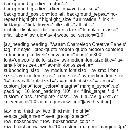
background_gradient_color2=“
background_gradient_direction=’vertical‘ src=“
background_position=’top left‘ background_repeat=’no-
repeat‘ highlight=“ highlight_size=“ animation=“ link=“
linktarget=“ link_hover=“ title_attr=“ alt_attr=“
mobile_display=“ id=“ custom_class=“ template_class=“
aria_label=“ av_uid=’av-4jweqc‘ sc_version=’1.0′]
[av_heading heading=’Warum Chameleon Creative Panels‘
tag=’h2′ style=’blockquote modern-quote modern-centered‘
subheading_active=“ show_icon=“ icon=’ue800′
font=’entypo-fontello‘ size=“ av-medium-font-size-title=“ av-
small-font-size-title=“ av-mini-font-size-title=“
subheading_size=“ av-medium-font-size=“ av-small-font-
size=“ av-mini-font-size=“ icon_size=“ av-medium-font-size-
1=“ av-small-font-size-1=“ av-mini-font-size-1=“ color=“
custom_font=“ icon_color=“ margin=“ margin_sync=’true‘
padding=’10‘ icon_padding=’10‘ link=“ link_target=“ id=“
custom_class=“ template_class=“ av_uid=’av-lg53xd7e‘
sc_version=’1.0′ admin_preview_bg=“][/av_heading]
[/av_one_third][av_two_third min_height=“
vertical_alignment=’av-align-top‘ space=“
row_boxshadow=“ row_boxshadow_color=“
row_boxshadow_width=’10‘ custom_margin=“ margin=’0px‘