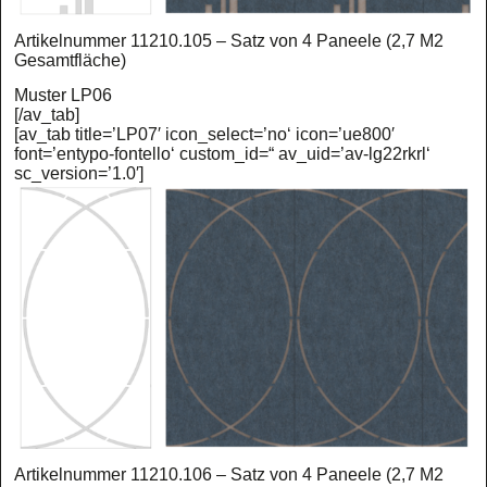
Artikelnummer 11210.105 – Satz von 4 Paneele (2,7 M2
Gesamtfläche)
Muster LP06
[/av_tab]
[av_tab title=’LP07′ icon_select=’no‘ icon=’ue800′
font=’entypo-fontello‘ custom_id=“ av_uid=’av-lg22rkrl‘
sc_version=’1.0′]
Artikelnummer 11210.106 – Satz von 4 Paneele (2,7 M2