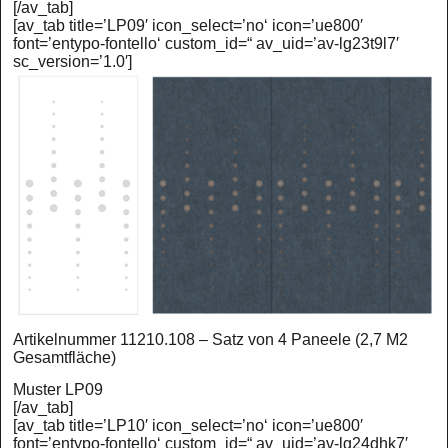
[/av_tab]
[av_tab title=’LP09′ icon_select=’no‘ icon=’ue800′
font=’entypo-fontello‘ custom_id=“ av_uid=’av-lg23t9l7′
sc_version=’1.0′]
Artikelnummer 11210.108 – Satz von 4 Paneele (2,7 M2
Gesamtfläche)
Muster LP09
[/av_tab]
[av_tab title=’LP10′ icon_select=’no‘ icon=’ue800′
font=’entypo-fontello‘ custom_id=“ av_uid=’av-lg24dhk7′