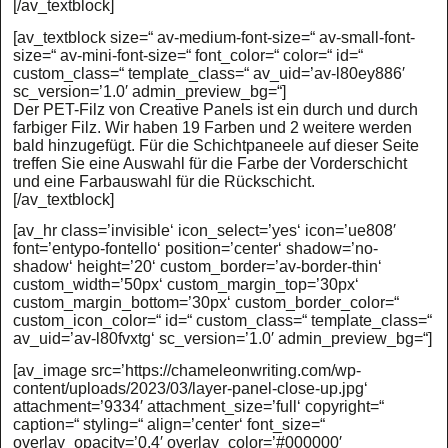
[/av_textblock]
[av_textblock size=“ av-medium-font-size=“ av-small-font-
size=“ av-mini-font-size=“ font_color=“ color=“ id=“
custom_class=“ template_class=“ av_uid=’av-l80ey886′
sc_version=’1.0′ admin_preview_bg=“]
Der PET-Filz von Creative Panels ist ein durch und durch
farbiger Filz. Wir haben 19 Farben und 2 weitere werden
bald hinzugefügt. Für die Schichtpaneele auf dieser Seite
treffen Sie eine Auswahl für die Farbe der Vorderschicht
und eine Farbauswahl für die Rückschicht.
[/av_textblock]
[av_hr class=’invisible‘ icon_select=’yes‘ icon=’ue808′
font=’entypo-fontello‘ position=’center‘ shadow=’no-
shadow‘ height=’20‘ custom_border=’av-border-thin‘
custom_width=’50px‘ custom_margin_top=’30px‘
custom_margin_bottom=’30px‘ custom_border_color=“
custom_icon_color=“ id=“ custom_class=“ template_class=“
av_uid=’av-l80fvxtg‘ sc_version=’1.0′ admin_preview_bg=“]
[av_image src=’https://chameleonwriting.com/wp-
content/uploads/2023/03/layer-panel-close-up.jpg‘
attachment=’9334′ attachment_size=’full‘ copyright=“
caption=“ styling=“ align=’center‘ font_size=“
overlay_opacity=’0.4′ overlay_color=’#000000′