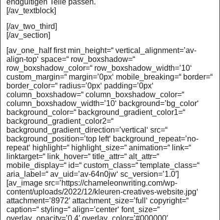
endgültigen Teile passen.
[/av_textblock]
[/av_two_third]
[/av_section]
[av_one_half first min_height=“ vertical_alignment=’av-
align-top‘ space=“ row_boxshadow=“
row_boxshadow_color=“ row_boxshadow_width=’10‘
custom_margin=“ margin=’0px‘ mobile_breaking=“ border=“
border_color=“ radius=’0px‘ padding=’0px‘
column_boxshadow=“ column_boxshadow_color=“
column_boxshadow_width=’10‘ background=’bg_color‘
background_color=“ background_gradient_color1=“
background_gradient_color2=“
background_gradient_direction=’vertical‘ src=“
background_position=’top left‘ background_repeat=’no-
repeat‘ highlight=“ highlight_size=“ animation=“ link=“
linktarget=“ link_hover=“ title_attr=“ alt_attr=“
mobile_display=“ id=“ custom_class=“ template_class=“
aria_label=“ av_uid=’av-64n0jw‘ sc_version=’1.0′]
[av_image src=’https://chameleonwriting.com/wp-
content/uploads/2022/12/kleuren-creatives-website.jpg‘
attachment=’8972′ attachment_size=’full‘ copyright=“
caption=“ styling=“ align=’center‘ font_size=“
overlay_opacity=’0.4′ overlay_color=’#000000′