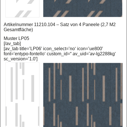
Artikelnummer 11210.104 – Satz von 4 Paneele (2,7 M2
Gesamtfläche)
Muster LP05
[/av_tab]
[av_tab title=’LP06′ icon_select=’no‘ icon=’ue800′
font=’entypo-fontello‘ custom_id=“ av_uid=’av-lg2288kg‘
sc_version=’1.0′]