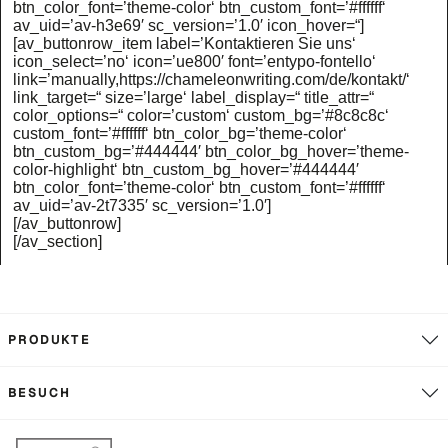
btn_color_font=’theme-color‘ btn_custom_font=’#ffffff‘
av_uid=’av-h3e69′ sc_version=’1.0′ icon_hover=“]
[av_buttonrow_item label=’Kontaktieren Sie uns‘
icon_select=’no‘ icon=’ue800′ font=’entypo-fontello‘
link=’manually,https://chameleonwriting.com/de/kontakt/‘
link_target=“ size=’large‘ label_display=“ title_attr=“
color_options=“ color=’custom‘ custom_bg=’#8c8c8c‘
custom_font=’#ffffff‘ btn_color_bg=’theme-color‘
btn_custom_bg=’#444444′ btn_color_bg_hover=’theme-
color-highlight‘ btn_custom_bg_hover=’#444444′
btn_color_font=’theme-color‘ btn_custom_font=’#ffffff‘
av_uid=’av-2t7335′ sc_version=’1.0′]
[/av_buttonrow]
[/av_section]
PRODUKTE
BESUCH