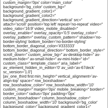
custom_margin=’0px‘ color=’main_color‘
background=’bg_color‘ custom_bg=“
background_gradient_color1=“
background_gradient_color2=“
background_gradient_direction=’vertical‘ src=“
attach=’scroll‘ position=’top left‘ repeat=’no-repeat‘ video=“
video_ratio=’16:9′ video_mobile_disabled=“
overlay_enable=“ overlay_opacity=’0.5′ overlay_color=“
overlay_pattern=“ overlay_custom_pattern=“ shadow=’no-
border-styling‘ bottom_border=’no-border-styling‘
bottom_border_diagonal_color=’#333333′
bottom_border_diagonal_direction=“ bottom_border_style=“
scroll_down=“ custom_arrow_bg=“ av-desktop-hide=“ av-
medium-hide=“ av-small-hide=“ av-mini-hide=“ id=“
custom_class=“ template_class=“ aria_label=“
av_element_hidden_in_editor=’0′ av_uid=’av-67deck‘
sc_version=’1.0′]
[av_one_third first min_height=“ vertical_alignment=’av-
align-top‘ space=“ row_boxshadow=“
row_boxshadow_color=“ row_boxshadow_width=’10‘
custom_margin=“ margin=’0px‘ mobile_breaking=“ border=“
border_color=“ radius=’0px‘ padding=’0px‘
column_boxshadow=“ column_boxshadow_color=“
column_boxshadow_width=’10‘ background=’bg_color‘
background_color=“ background_gradient_color1=“