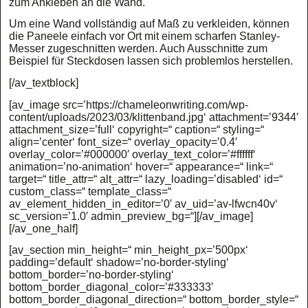
zum Ankleben an die Wand.
Um eine Wand vollständig auf Maß zu verkleiden, können
die Paneele einfach vor Ort mit einem scharfen Stanley-
Messer zugeschnitten werden. Auch Ausschnitte zum
Beispiel für Steckdosen lassen sich problemlos herstellen.
[/av_textblock]
[av_image src=’https://chameleonwriting.com/wp-
content/uploads/2023/03/klittenband.jpg‘ attachment=’9344′
attachment_size=’full‘ copyright=“ caption=“ styling=“
align=’center‘ font_size=“ overlay_opacity=’0.4′
overlay_color=’#000000′ overlay_text_color=’#ffffff‘
animation=’no-animation‘ hover=“ appearance=“ link=“
target=“ title_attr=“ alt_attr=“ lazy_loading=’disabled‘ id=“
custom_class=“ template_class=“
av_element_hidden_in_editor=’0′ av_uid=’av-lfwcn40v‘
sc_version=’1.0′ admin_preview_bg=“][/av_image]
[/av_one_half]
[av_section min_height=“ min_height_px=’500px‘
padding=’default‘ shadow=’no-border-styling‘
bottom_border=’no-border-styling‘
bottom_border_diagonal_color=’#333333′
bottom_border_diagonal_direction=“ bottom_border_style=“