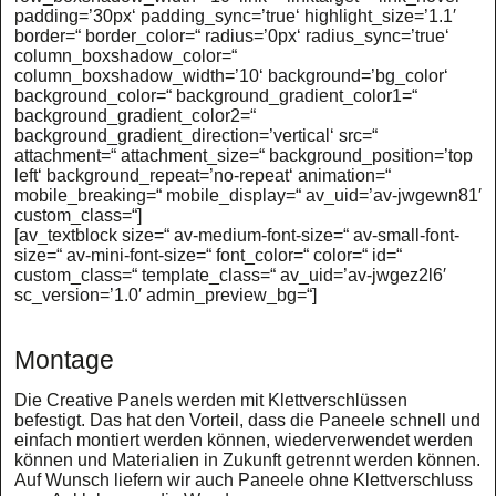
padding=’30px‘ padding_sync=’true‘ highlight_size=’1.1′
border=“ border_color=“ radius=’0px‘ radius_sync=’true‘
column_boxshadow_color=“
column_boxshadow_width=’10‘ background=’bg_color‘
background_color=“ background_gradient_color1=“
background_gradient_color2=“
background_gradient_direction=’vertical‘ src=“
attachment=“ attachment_size=“ background_position=’top
left‘ background_repeat=’no-repeat‘ animation=“
mobile_breaking=“ mobile_display=“ av_uid=’av-jwgewn81′
custom_class=“]
[av_textblock size=“ av-medium-font-size=“ av-small-font-
size=“ av-mini-font-size=“ font_color=“ color=“ id=“
custom_class=“ template_class=“ av_uid=’av-jwgez2l6′
sc_version=’1.0′ admin_preview_bg=“]
Montage
Die Creative Panels werden mit Klettverschlüssen
befestigt. Das hat den Vorteil, dass die Paneele schnell und
einfach montiert werden können, wiederverwendet werden
können und Materialien in Zukunft getrennt werden können.
Auf Wunsch liefern wir auch Paneele ohne Klettverschluss