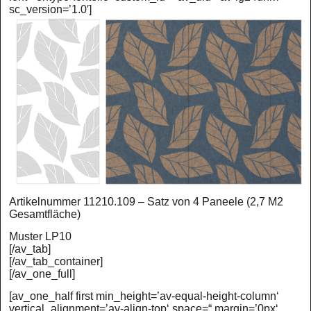
sc_version=’1.0′]
Artikelnummer 11210.109 – Satz von 4 Paneele (2,7 M2
Gesamtfläche)
Muster LP10
[/av_tab]
[/av_tab_container]
[/av_one_full]
[av_one_half first min_height=’av-equal-height-column‘
vertical_alignment=’av-align-top‘ space=“ margin=’0px‘