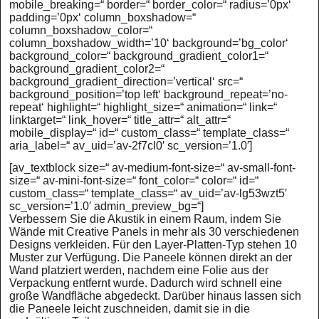
mobile_breaking=“ border=“ border_color=“ radius=’0px‘
padding=’0px‘ column_boxshadow=“
column_boxshadow_color=“
column_boxshadow_width=’10‘ background=’bg_color‘
background_color=“ background_gradient_color1=“
background_gradient_color2=“
background_gradient_direction=’vertical‘ src=“
background_position=’top left‘ background_repeat=’no-
repeat‘ highlight=“ highlight_size=“ animation=“ link=“
linktarget=“ link_hover=“ title_attr=“ alt_attr=“
mobile_display=“ id=“ custom_class=“ template_class=“
aria_label=“ av_uid=’av-2f7cl0′ sc_version=’1.0′]
[av_textblock size=“ av-medium-font-size=“ av-small-font-
size=“ av-mini-font-size=“ font_color=“ color=“ id=“
custom_class=“ template_class=“ av_uid=’av-lg53wzt5′
sc_version=’1.0′ admin_preview_bg=“]
Verbessern Sie die Akustik in einem Raum, indem Sie
Wände mit Creative Panels in mehr als 30 verschiedenen
Designs verkleiden. Für den Layer-Platten-Typ stehen 10
Muster zur Verfügung. Die Paneele können direkt an der
Wand platziert werden, nachdem eine Folie aus der
Verpackung entfernt wurde. Dadurch wird schnell eine
große Wandfläche abgedeckt. Darüber hinaus lassen sich
die Paneele leicht zuschneiden, damit sie in die