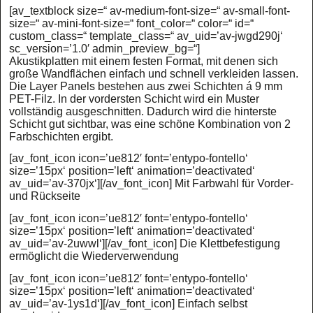
[av_textblock size=“ av-medium-font-size=“ av-small-font-
size=“ av-mini-font-size=“ font_color=“ color=“ id=“
custom_class=“ template_class=“ av_uid=’av-jwgd290j‘
sc_version=’1.0′ admin_preview_bg=“]
Akustikplatten mit einem festen Format, mit denen sich
große Wandflächen einfach und schnell verkleiden lassen.
Die Layer Panels bestehen aus zwei Schichten á 9 mm
PET-Filz. In der vordersten Schicht wird ein Muster
vollständig ausgeschnitten. Dadurch wird die hinterste
Schicht gut sichtbar, was eine schöne Kombination von 2
Farbschichten ergibt.
[av_font_icon icon=’ue812′ font=’entypo-fontello‘
size=’15px‘ position=’left‘ animation=’deactivated‘
av_uid=’av-370jx‘][/av_font_icon] Mit Farbwahl für Vorder-
und Rückseite
[av_font_icon icon=’ue812′ font=’entypo-fontello‘
size=’15px‘ position=’left‘ animation=’deactivated‘
av_uid=’av-2uwwl‘][/av_font_icon] Die Klettbefestigung
ermöglicht die Wiederverwendung
[av_font_icon icon=’ue812′ font=’entypo-fontello‘
size=’15px‘ position=’left‘ animation=’deactivated‘
av_uid=’av-1ys1d‘][/av_font_icon] Einfach selbst