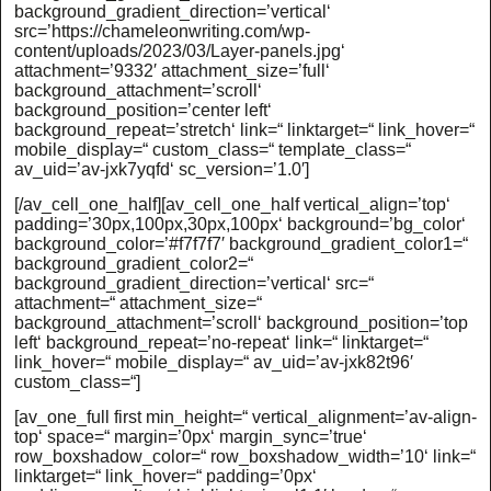
background_gradient_direction=’vertical‘
src=’https://chameleonwriting.com/wp-
content/uploads/2023/03/Layer-panels.jpg‘
attachment=’9332′ attachment_size=’full‘
background_attachment=’scroll‘
background_position=’center left‘
background_repeat=’stretch‘ link=“ linktarget=“ link_hover=“
mobile_display=“ custom_class=“ template_class=“
av_uid=’av-jxk7yqfd‘ sc_version=’1.0′]
[/av_cell_one_half][av_cell_one_half vertical_align=’top‘
padding=’30px,100px,30px,100px‘ background=’bg_color‘
background_color=’#f7f7f7′ background_gradient_color1=“
background_gradient_color2=“
background_gradient_direction=’vertical‘ src=“
attachment=“ attachment_size=“
background_attachment=’scroll‘ background_position=’top
left‘ background_repeat=’no-repeat‘ link=“ linktarget=“
link_hover=“ mobile_display=“ av_uid=’av-jxk82t96′
custom_class=“]
[av_one_full first min_height=“ vertical_alignment=’av-align-
top‘ space=“ margin=’0px‘ margin_sync=’true‘
row_boxshadow_color=“ row_boxshadow_width=’10‘ link=“
linktarget=“ link_hover=“ padding=’0px‘