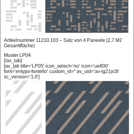
Artikelnummer 11210.103 – Satz von 4 Paneele (2,7 M2
Gesamtfläche)
Muster LP04
[/av_tab]
[av_tab title=’LP05′ icon_select=’no‘ icon=’ue800′
font=’entypo-fontello‘ custom_id=“ av_uid=’av-lg21js3t‘
sc_version=’1.0′]