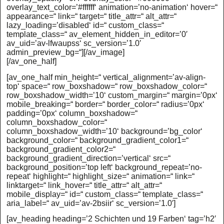
overlay_text_color=’#ffffff‘ animation=’no-animation‘ hover=“
appearance=“ link=“ target=“ title_attr=“ alt_attr=“
lazy_loading=’disabled‘ id=“ custom_class=“
template_class=“ av_element_hidden_in_editor=’0′
av_uid=’av-lfwaupss‘ sc_version=’1.0′
admin_preview_bg=“][/av_image]
[/av_one_half]
[av_one_half min_height=“ vertical_alignment=’av-align-
top‘ space=“ row_boxshadow=“ row_boxshadow_color=“
row_boxshadow_width=’10‘ custom_margin=“ margin=’0px‘
mobile_breaking=“ border=“ border_color=“ radius=’0px‘
padding=’0px‘ column_boxshadow=“
column_boxshadow_color=“
column_boxshadow_width=’10‘ background=’bg_color‘
background_color=“ background_gradient_color1=“
background_gradient_color2=“
background_gradient_direction=’vertical‘ src=“
background_position=’top left‘ background_repeat=’no-
repeat‘ highlight=“ highlight_size=“ animation=“ link=“
linktarget=“ link_hover=“ title_attr=“ alt_attr=“
mobile_display=“ id=“ custom_class=“ template_class=“
aria_label=“ av_uid=’av-2bsiir‘ sc_version=’1.0′]
[av_heading heading=’2 Schichten und 19 Farben‘ tag=’h2′