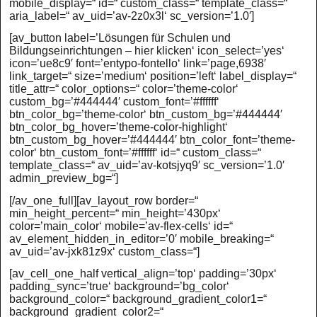
mobile_display=“ id=“ custom_class=“ template_class=“
aria_label=“ av_uid=’av-2z0x3l‘ sc_version=’1.0′]
[av_button label=’Lösungen für Schulen und
Bildungseinrichtungen – hier klicken‘ icon_select=’yes‘
icon=’ue8c9′ font=’entypo-fontello‘ link=’page,6938′
link_target=“ size=’medium‘ position=’left‘ label_display=“
title_attr=“ color_options=“ color=’theme-color‘
custom_bg=’#444444′ custom_font=’#ffffff‘
btn_color_bg=’theme-color‘ btn_custom_bg=’#444444′
btn_color_bg_hover=’theme-color-highlight‘
btn_custom_bg_hover=’#444444′ btn_color_font=’theme-
color‘ btn_custom_font=’#ffffff‘ id=“ custom_class=“
template_class=“ av_uid=’av-kotsjyq9′ sc_version=’1.0′
admin_preview_bg=“]
[/av_one_full][av_layout_row border=“
min_height_percent=“ min_height=’430px‘
color=’main_color‘ mobile=’av-flex-cells‘ id=“
av_element_hidden_in_editor=’0′ mobile_breaking=“
av_uid=’av-jxk81z9x‘ custom_class=“]
[av_cell_one_half vertical_align=’top‘ padding=’30px‘
padding_sync=’true‘ background=’bg_color‘
background_color=“ background_gradient_color1=“
background_gradient_color2=“