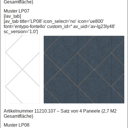
Gesamtfläche)
Muster LP07
[/av_tab]
[av_tab title=’LP08′ icon_select=’no‘ icon=’ue800′
font=’entypo-fontello‘ custom_id=“ av_uid=’av-lg23ly48′
sc_version=’1.0′]
Artikelnummer 11210.107 – Satz von 4 Paneele (2,7 M2
Gesamtfläche)
Muster LP08