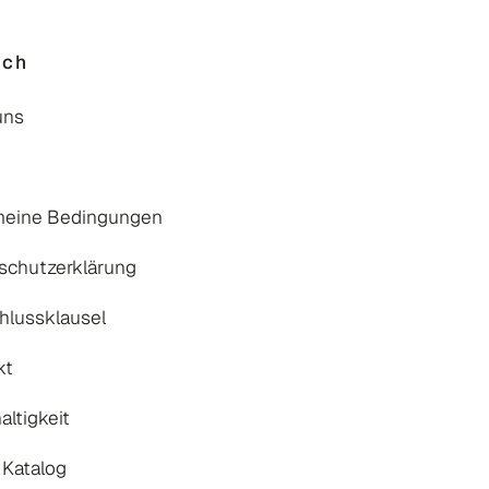
uch
uns
meine Bedingungen
schutzerklärung
hlussklausel
kt
ltigkeit
 Katalog