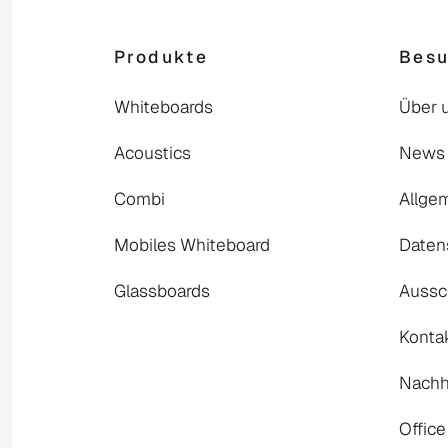
Produkte
Bes
Whiteboards
Über 
Acoustics
News
Combi
Allge
Mobiles Whiteboard
Daten
Glassboards
Aussc
Konta
Nachha
Office