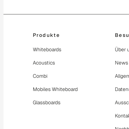
Produkte
Bes
Whiteboards
Über 
Acoustics
News
Combi
Allge
Mobiles Whiteboard
Daten
Glassboards
Aussc
Konta
Nachha