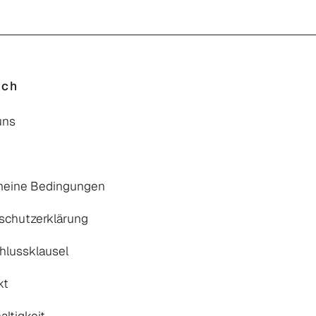
uch
uns
meine Bedingungen
schutzerklärung
hlussklausel
kt
ltigkeit