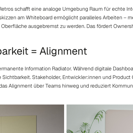
r Retros schafft eine analoge Umgebung Raum für echte I
rskizzen am Whiteboard ermöglicht paralleles Arbeiten – 
ale Oberfläche ausgebremst zu werden. Das fördert Ownersh
arkeit = Alignment
rmanente Information Radiator. Während digitale Dashboar
e Sichtbarkeit. Stakeholder, Entwickler:innen und Product
kt das Alignment über Teams hinweg und reduziert Kommun